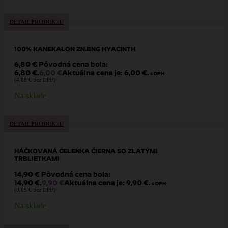
DETAIL PRODUKTU
100% KANEKALON ZN.BNG HYACINTH
6,80
€
Pôvodná cena bola:
6,80 €.
6,00
€
Aktuálna cena je: 6,00 €.
s DPH
(
4,88
€
bez DPH)
Na sklade
DETAIL PRODUKTU
HÁČKOVANÁ ČELENKA ČIERNA SO ZLATÝMI
TRBLIETKAMI
14,90
€
Pôvodná cena bola:
14,90 €.
9,90
€
Aktuálna cena je: 9,90 €.
s DPH
(
8,05
€
bez DPH)
Na sklade