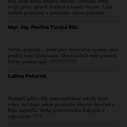
môj chlap doma doslova onemel. Dievčatá vedia
svoju prácu spraviť kvalitne a najmä vkusne. Cena
služieb primeraná a prostredie salóna príjemné.
Mgr. Ing. Pavlína Turská RSc.
Veľmi spokojná – prehľadný rezervačný systém, účes
predčil moje očakávania. Dievčatá boli milé a veselé.
Určite pridem opäť ????????????.
Ľubica Pokorná
Najlepší salón vždy mam perfektné vrkoče ktoré
vôbec neťahaju pekne prostredie šikovné dievčatá a
Pani majiteľka Veľká profesionalka ďakujem a
odporúčam ????.