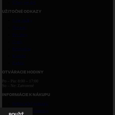
Účesy pre deti
UŽITOČNÉ ODKAZY
Naše služby
Školenia
Pre firmy
O nás
Rezervácia
Kontakt
E-shop
OTVÁRACIE HODINY
Po – Pia: 8:00 – 17:00
So – Ne: Zatvorené
INFORMÁCIE K NÁKUPU
Reklamačný poriadok
Obchodné podmienky
POUŽIŤ