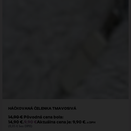
HÁČKOVANÁ ČELENKA TMAVOSIVÁ
14,90
€
Pôvodná cena bola:
14,90 €.
9,90
€
Aktuálna cena je: 9,90 €.
s DPH
(
8,05
€
bez DPH)