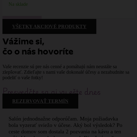
Na sklade
DETAIL PRODUKTU
VŠETKY AKCIOVÉ PRODUKTY
Vážime si,
čo o nás hovoríte
Vaše recenzie sú pre nás cenné a pomáhajú nám neustále sa
zlepšovať. Zdieľajte s nami vaše dokonalé účesy a nezabudnite sa
podeliť o vaše fotky!
Presvedčte sa aj vy ešte dnes
REZERVOVAŤ TERMÍN
Salón jednodnažne odporúčam. Moja požiadavka
bola vyzerať sviežo v účese. Aký bol výsledok? Po
ceste domov som dostala 2 pozvania na kávu a ten