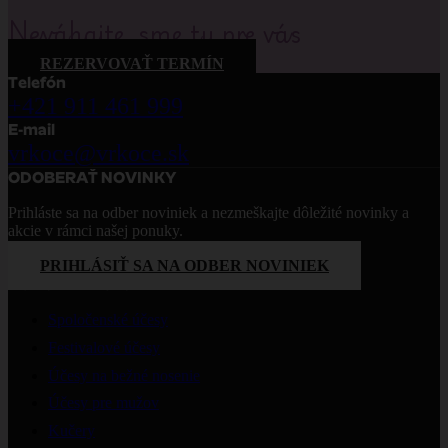
Neváhajte, sme tu pre vás
REZERVOVAŤ TERMÍN
Telefón
+421 911 461 999
E-mail
vrkoce@vrkoce.sk
ODOBERAŤ NOVINKY
Prihláste sa na odber noviniek a nezmeškajte dôležité novinky a
akcie v rámci našej ponuky.
PRIHLÁSIŤ SA NA ODBER NOVINIEK
PONÚKANÉ SLUŽBY
Spoločenské účesy
Festivalové účesy
Účesy na bežné nosenie
Účesy pre mužov
Kučery