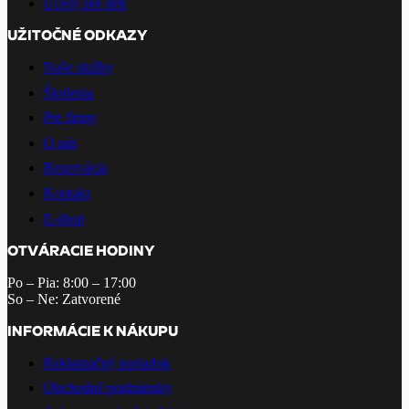
Účesy pre deti
UŽITOČNÉ ODKAZY
Naše služby
Školenia
Pre firmy
O nás
Rezervácia
Kontakt
E-shop
OTVÁRACIE HODINY
Po – Pia: 8:00 – 17:00
So – Ne: Zatvorené
INFORMÁCIE K NÁKUPU
Reklamačný poriadok
Obchodné podmienky