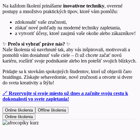
Na každom školení prinášame
inovatívne techniky
, overené
postupy a množstvo praktických tipov, ktoré vám pomôžu:
zdokonaliť vaše zručnosti,
získať nové pohľady na moderné techniky zapletania,
a vytvoriť účesy, ktoré zaujmú vaše okolie alebo zákazníkov!
✨
Prečo si vybrať práve nás?
✨
Naše školenia sú navrhnuté tak, aby vás inšpirovali, motivovali a
pomohli vám dosiahnuť vaše ciele – či už chcete začať novú
kariéru, rozšíriť svoje podnikanie alebo len potešiť svojich blízkych.
Pridajte sa k stovkám spokojných študentov, ktorí už objavili čaro
braidingu. Získajte sebavedomie, nové zručnosti a otvorte si dvere
do sveta kreativity a štýlu!
🔗
Rezervujte si svoje miesto už dnes a začnite svoju cestu k
dokonalosti vo svete zapletania!
Online školenia
Offline školenia
Online školenia