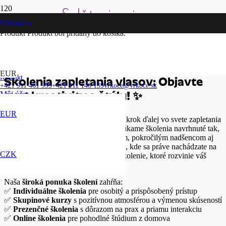
Splňte si svoje sny
Prihlásiť sa
Produkt
Produkt
bol pridaný do košíka.
Školenia
EUR
Kontakt
Školenia zapletania vlasov: Objavte
+421 911 461 999
+421 911 146 139
vrkoce@vrkoce.sk
svet kreativity a štýlu! ✨
Môj účet
Môj účet
Objednávky
Kurzy
Odhlásiť sa
EUR
Hľadáte školenie, ktoré vás posunie o krok ďalej vo svete zapletania
vlasov? Ste na správnom mieste! Ponúkame školenia navrhnuté tak,
aby vyhovovali úplným začiatočníkom, pokročilým nadšencom aj
skúseným braiderom. Nezáleží na tom, kde sa práve nachádzate na
CZK
svojej ceste – u nás nájdete to pravé školenie, ktoré rozvinie váš
talent.
Naša
široká ponuka školení
zahŕňa:
✅
Individuálne školenia
pre osobitý a prispôsobený prístup
✅
Skupinové kurzy
s pozitívnou atmosférou a výmenou skúseností
✅
Prezenčné školenia
s dôrazom na prax a priamu interakciu
✅
Online školenia
pre pohodlné štúdium z domova