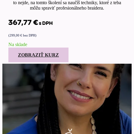
to nejde, na tomto školení sa naučíš techniky, ktoré z teba
môžu spraviť profesionálneho braidera.
367,77
€
s DPH
(
299,00
€
bez DPH)
Na sklade
ZOBRAZIŤ KURZ