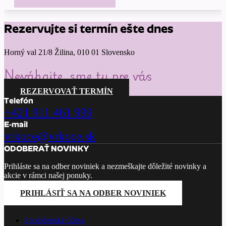
Rezervujte si termín ešte dnes
Horný val 21/8 Žilina, 010 01 Slovensko
Neváhajte, sme tu pre vás
REZERVOVAŤ TERMÍN
Telefón
+421 911 461 999
E-mail
vrkoce@vrkoce.sk
ODOBERAŤ NOVINKY
Prihláste sa na odber noviniek a nezmeškajte dôležité novinky a
akcie v rámci našej ponuky.
PRIHLÁSIŤ SA NA ODBER NOVINIEK
PONÚKANÉ SLUŽBY
Spoločenské účesy