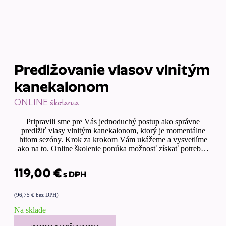
Predlžovanie vlasov vlnitým
kanekalonom
ONLINE školenie
Pripravili sme pre Vás jednoduchý postup ako správne
predĺžiť vlasy vlnitým kanekalonom, ktorý je momentálne
hitom sezóny. Krok za krokom Vám ukážeme a vysvetlíme
ako na to. Online školenie ponúka možnosť získať potrebné
znalosti na diaľku z pohodlia vášho domova bez nutnosti
cestovania a narušenia vašich pracovných povinností.
119,00
€
s DPH
(
96,75
€
bez DPH)
Na sklade