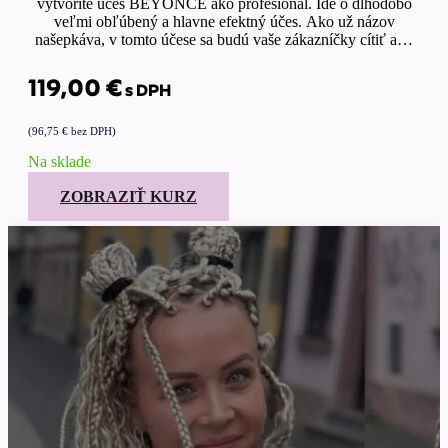
vytvoríte účes BEYONCÉ ako profesionál. Ide o dlhodobo
veľmi obľúbený a hlavne efektný účes. Ako už názov
našepkáva, v tomto účese sa budú vaše zákazníčky cítiť ako
skutočné divy.
119,00
€
s DPH
(
96,75
€
bez DPH)
Na sklade
ZOBRAZIŤ KURZ