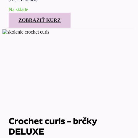
(
129,27
€
bez DPH)
Na sklade
ZOBRAZIŤ KURZ
Crochet curls – brčky
DELUXE