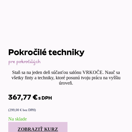
Pokročilé techniky
pre pokročilých
Staň sa na jeden deň súčasťou salónu VRKOČE. Nauč sa
všetky finty a techniky, ktoré posunú tvoju prácu na vyššiu
úroveň.
367,77
€
s DPH
(
299,00
€
bez DPH)
Na sklade
ZOBRAZIŤ KURZ