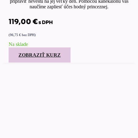
pripraviť nevestu na jej veľký deň. Pomocou kanekalonu vás
naučíme zapliesť účes hodný princeznej.
119,00
€
s DPH
(
96,75
€
bez DPH)
Na sklade
ZOBRAZIŤ KURZ