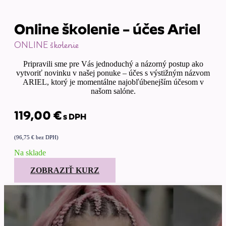
Online školenie – účes Ariel
ONLINE školenie
Pripravili sme pre Vás jednoduchý a názorný postup ako
vytvoriť novinku v našej ponuke – účes s výstižným názvom
ARIEL, ktorý je momentálne najobľúbenejším účesom v
našom salóne.
119,00
€
s DPH
(
96,75
€
bez DPH)
Na sklade
ZOBRAZIŤ KURZ