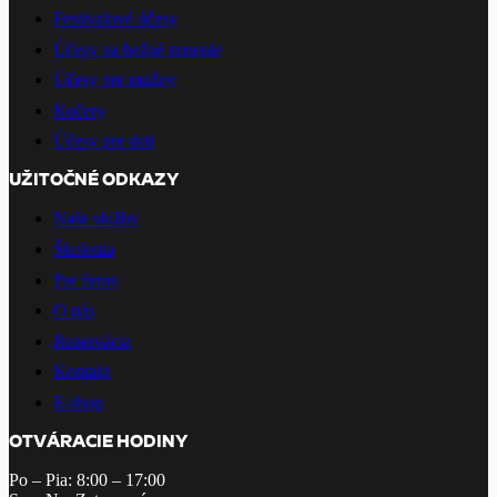
Festivalové účesy
Účesy na bežné nosenie
Účesy pre mužov
Kučery
Účesy pre deti
UŽITOČNÉ ODKAZY
Naše služby
Školenia
Pre firmy
O nás
Rezervácia
Kontakt
E-shop
OTVÁRACIE HODINY
Po – Pia: 8:00 – 17:00