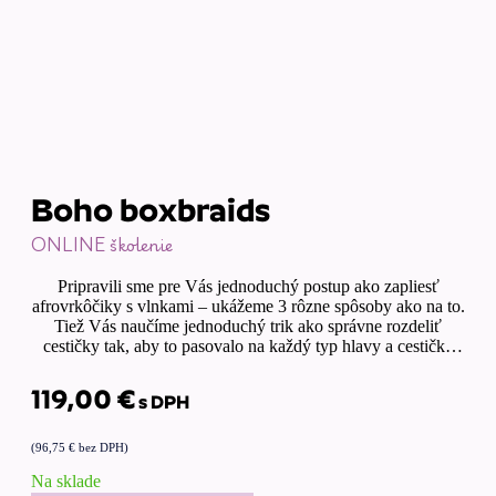
Boho boxbraids
ONLINE školenie
Pripravili sme pre Vás jednoduchý postup ako zapliesť
afrovrkôčiky s vlnkami – ukážeme 3 rôzne spôsoby ako na to.
Tiež Vás naučíme jednoduchý trik ako správne rozdeliť
cestičky tak, aby to pasovalo na každý typ hlavy a cestičky
boli multifunkčné na každú stranu. Krok za krokom Vám
ukážeme a vysvetlíme ako na to.
119,00
€
s DPH
(
96,75
€
bez DPH)
Na sklade