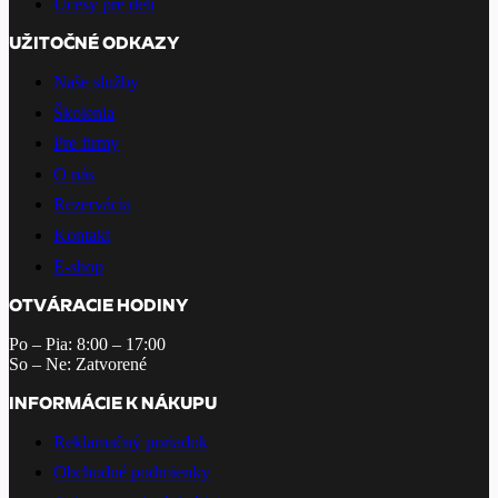
Účesy pre deti
UŽITOČNÉ ODKAZY
Naše služby
Školenia
Pre firmy
O nás
Rezervácia
Kontakt
E-shop
OTVÁRACIE HODINY
Po – Pia: 8:00 – 17:00
So – Ne: Zatvorené
INFORMÁCIE K NÁKUPU
Reklamačný poriadok
Obchodné podmienky