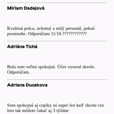
Miriam Dadejová
Kvalitná práca, ochotný a milý personál, pekné
prostredie. Odporúčam 11/10.????????????
Adriána Tichá
Bola som veľmi spokojná. Účes vyzeral skvele.
Odporúčam.
Adriana Ducakova
Som spokojná aj copiky sú super len keď chcete cez
leto tak môžete čakať aj 3 týždne