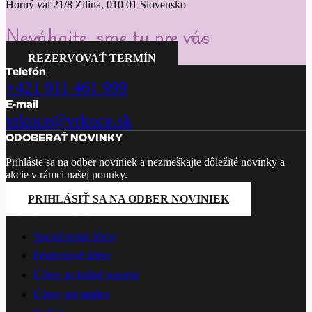
Horný val 21/8 Žilina, 010 01 Slovensko
Neváhajte, sme tu pre vás
REZERVOVAŤ TERMÍN
Telefón
+421 911 461 999
E-mail
vrkoce@vrkoce.sk
ODOBERAŤ NOVINKY
Prihláste sa na odber noviniek a nezmeškajte dôležité novinky a
akcie v rámci našej ponuky.
PRIHLÁSIŤ SA NA ODBER NOVINIEK
PONÚKANÉ SLUŽBY
Spoločenské účesy
Festivalové účesy
Účesy na bežné nosenie
Účesy pre mužov