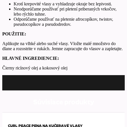
Krotí krepovité vlasy a vyhladzuje okraje bez lepivosti.
Neodporúčame používať pri pletení priberaných vrkočov,
lebo rýchlo tuhne.
Odporúčame používať na pletenie afrocopíkov, twistov,
pseudocopíkov a pseudodredov.
POUŽITIE:
Aplikujte na vlhké alebo suché vlasy. Vložte malé množstvo do
dlane a rozostrite v rukách. Jemne zapracujte do vlasov a zapletajte.
HLAVNÉ INGREDIENCIE:
Čierny ricínový olej a kokosový olej
Súvisiace produkty
CURL PEACE PENA NA KUČERAVÉ VLASY