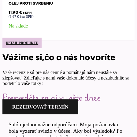
OLEJ PROTI SVRBENIU
11,90
€
s DPH
(
9,67
€
bez DPH)
Na sklade
DETAIL PRODUKTU
Vážime si,čo o nás hovoríte
Vaše recenzie sú pre nás cenné a pomáhajú nám neustále sa
zlepšovať. Zdieľajte s nami vaše dokonalé účesy a nezabudnite sa
podeliť o vaše fotky!
Presvedčte sa aj vy ešte dnes
REZERVOVAŤ TERMÍN
Salón jednodnažne odporúčam. Moja požiadavka
bola vyzerať sviežo v účese. Aký bol výsledok? Po