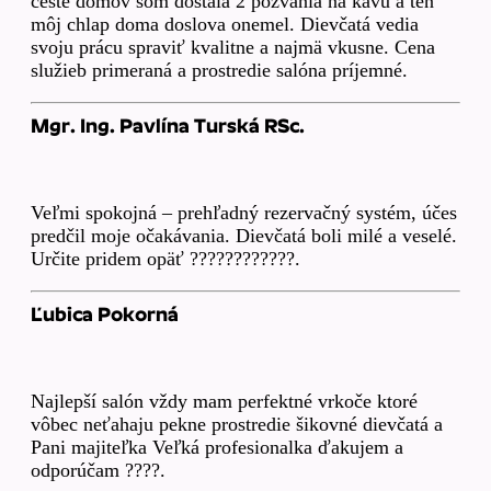
ceste domov som dostala 2 pozvania na kávu a ten
môj chlap doma doslova onemel. Dievčatá vedia
svoju prácu spraviť kvalitne a najmä vkusne. Cena
služieb primeraná a prostredie salóna príjemné.
Mgr. Ing. Pavlína Turská RSc.
Veľmi spokojná – prehľadný rezervačný systém, účes
predčil moje očakávania. Dievčatá boli milé a veselé.
Určite pridem opäť ????????????.
Ľubica Pokorná
Najlepší salón vždy mam perfektné vrkoče ktoré
vôbec neťahaju pekne prostredie šikovné dievčatá a
Pani majiteľka Veľká profesionalka ďakujem a
odporúčam ????.