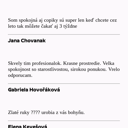
Som spokojná aj copiky sú super len keď chcete cez
leto tak môžete čakať aj 3 týždne
Jana Chovanak
Skvely tim profesionalok. Krasne prostredie. Velka
spokojnost so starostlivostou, sirokou ponukou. Vrelo
odporucam.
Gabriela Hovořáková
Zlaté ruky ???? urobia z vás bohyňu.
Elena Kevešová