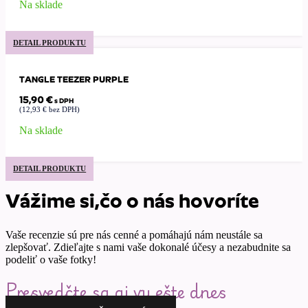
Na sklade
DETAIL PRODUKTU
TANGLE TEEZER PURPLE
15,90
€
s DPH
(
12,93
€
bez DPH)
Na sklade
DETAIL PRODUKTU
Vážime si,čo o nás hovoríte
Vaše recenzie sú pre nás cenné a pomáhajú nám neustále sa
zlepšovať. Zdieľajte s nami vaše dokonalé účesy a nezabudnite sa
podeliť o vaše fotky!
Presvedčte sa aj vy ešte dnes