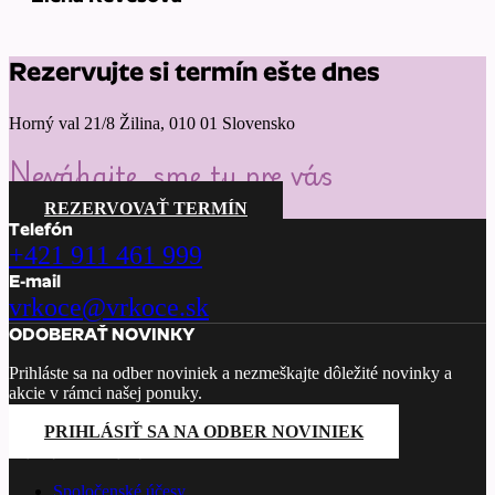
Rezervujte si termín ešte dnes
Horný val 21/8 Žilina, 010 01 Slovensko
Neváhajte, sme tu pre vás
REZERVOVAŤ TERMÍN
Telefón
+421 911 461 999
E-mail
vrkoce@vrkoce.sk
ODOBERAŤ NOVINKY
Prihláste sa na odber noviniek a nezmeškajte dôležité novinky a
akcie v rámci našej ponuky.
PRIHLÁSIŤ SA NA ODBER NOVINIEK
PONÚKANÉ SLUŽBY
Spoločenské účesy