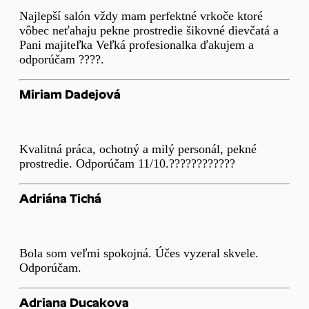
Najlepší salón vždy mam perfektné vrkoče ktoré
vôbec neťahaju pekne prostredie šikovné dievčatá a
Pani majiteľka Veľká profesionalka ďakujem a
odporúčam ????.
Miriam Dadejová
Kvalitná práca, ochotný a milý personál, pekné
prostredie. Odporúčam 11/10.????????????
Adriána Tichá
Bola som veľmi spokojná. Účes vyzeral skvele.
Odporúčam.
Adriana Ducakova