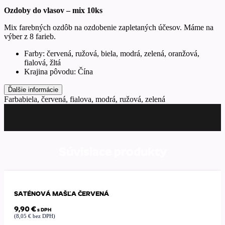
Ozdoby do vlasov – mix 10ks
Mix farebných ozdôb na ozdobenie zapletaných účesov. Máme na
výber z 8 farieb.
Farby: červená, ružová, biela, modrá, zelená, oranžová,
fialová, žltá
Krajina pôvodu: Čína
Ďalšie informácie
Farba
biela, červená, fialova, modrá, ružová, zelená
Súvisiace produkty
SATÉNOVÁ MAŠĽA ČERVENÁ
9,90
€
s DPH
(
8,05
€
bez DPH)