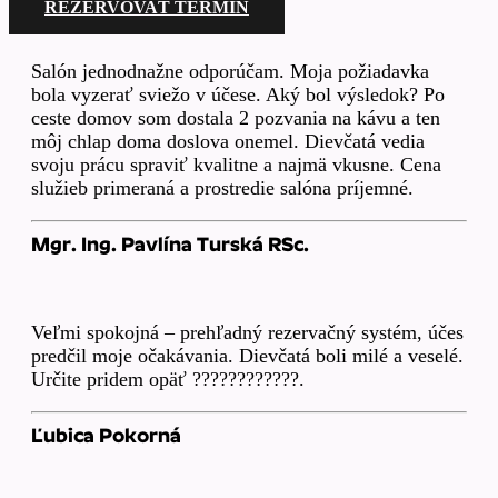
REZERVOVAŤ TERMÍN
Salón jednodnažne odporúčam. Moja požiadavka
bola vyzerať sviežo v účese. Aký bol výsledok? Po
ceste domov som dostala 2 pozvania na kávu a ten
môj chlap doma doslova onemel. Dievčatá vedia
svoju prácu spraviť kvalitne a najmä vkusne. Cena
služieb primeraná a prostredie salóna príjemné.
Mgr. Ing. Pavlína Turská RSc.
Veľmi spokojná – prehľadný rezervačný systém, účes
predčil moje očakávania. Dievčatá boli milé a veselé.
Určite pridem opäť ????????????.
Ľubica Pokorná