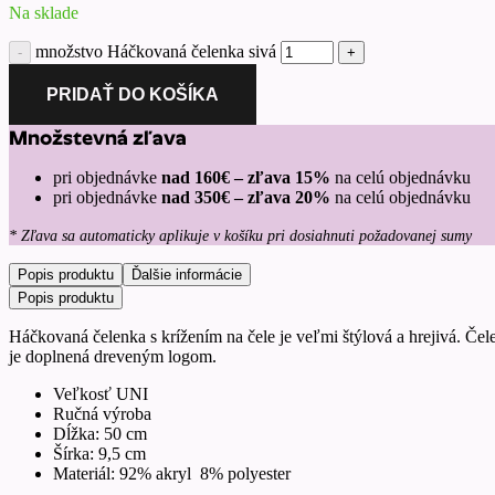
Na sklade
množstvo Háčkovaná čelenka sivá
PRIDAŤ DO KOŠÍKA
Množstevná zľava
pri objednávke
nad 160€ – zľava 15%
na celú objednávku
pri objednávke
nad 350€ – zľava 20%
na celú objednávku
* Zľava sa automaticky aplikuje v košíku pri dosiahnuti požadovanej sumy
Popis produktu
Ďalšie informácie
Popis produktu
Háčkovaná čelenka s krížením na čele je veľmi štýlová a hrejivá. Čelen
je doplnená dreveným logom.
Veľkosť UNI
Ručná výroba
Dĺžka: 50 cm
Šírka: 9,5 cm
Materiál: 92% akryl 8% polyester