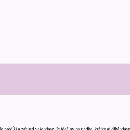
edĺži a zahustí vaše vlasy. Je ideálny na riedke, krátke aj dlhé vlasy