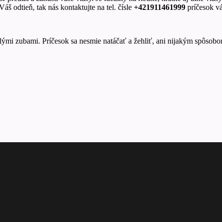
š odtieň, tak nás kontaktujte na tel. čísle
+421911461999
príčesok v
elými zubami. Príčesok sa nesmie natáčať a žehliť, ani nijakým spôsob