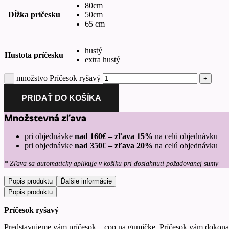
80cm
Dĺžka príčesku
50cm
65 cm
hustý
Hustota príčesku
extra hustý
množstvo Príčesok ryšavý
PRIDAŤ DO KOŠÍKA
Množstevná zľava
pri objednávke
nad 160€ – zľava 15%
na celú objednávku
pri objednávke
nad 350€ – zľava 20%
na celú objednávku
* Zľava sa automaticky aplikuje v košíku pri dosiahnuti požadovanej sumy
Popis produktu
Ďalšie informácie
Popis produktu
Príčesok ryšavý
Predstavujeme vám príčesok – cop na gumičke. Príčesok vám dokonale pr