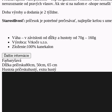
nerozoznanie od pravých vlasov. Ak ste si na našom e -shope nenašli Vá
Doba výroby a dodania je 2 týždne.
Starostlivosť:
príčesok je potrebné prečesávať, najlepšie kefou s um
Váha – v závislosti od dĺžky a hustoty od 70g – 160g
Výrobca: Vrkoče s.r.o.
Zloženie:100% kanekalon
Ďalšie informácie
Farba
ryšavá
Dĺžka príčesku
80cm, 50cm, 65 cm
Hustota príčesku
hustý, extra hustý