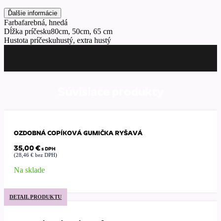
Ďalšie informácie
Farba
farebná, hnedá
Dĺžka príčesku
80cm, 50cm, 65 cm
Hustota príčesku
hustý, extra hustý
Súvisiace produkty
OZDOBNÁ COPÍKOVÁ GUMIČKA RYŠAVÁ
35,00
€
s DPH
(
28,46
€
bez DPH)
Na sklade
DETAIL PRODUKTU