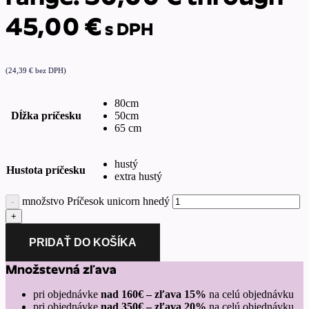
45,00 €
s DPH
(
24,39
€
bez DPH)
80cm
Dĺžka príčesku
50cm
65 cm
hustý
Hustota príčesku
extra hustý
množstvo Príčesok unicorn hnedý
PRIDAŤ DO KOŠÍKA
Množstevná zľava
pri objednávke
nad 160€ – zľava 15%
na celú objednávku
pri objednávke
nad 350€ – zľava 20%
na celú objednávku