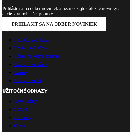
Prihláste sa na odber noviniek a nezmeškajte dôležité novinky a
akcie v rámci našej ponuky.
PRIHLÁSIŤ SA NA ODBER NOVINIEK
PONÚKANÉ SLUŽBY
Spoločenské účesy
Festivalové účesy
Účesy na bežné nosenie
Účesy pre mužov
Kučery
Účesy pre deti
UŽITOČNÉ ODKAZY
Naše služby
Školenia
Pre firmy
O nás