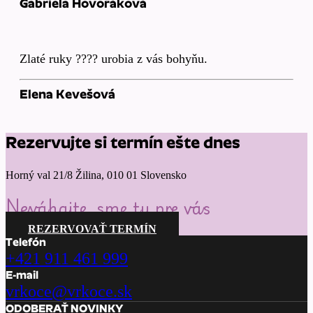
Gabriela Hovořáková
Zlaté ruky ???? urobia z vás bohyňu.
Elena Kevešová
Rezervujte si termín ešte dnes
Horný val 21/8 Žilina, 010 01 Slovensko
Neváhajte, sme tu pre vás
REZERVOVAŤ TERMÍN
Telefón
+421 911 461 999
E-mail
vrkoce@vrkoce.sk
ODOBERAŤ NOVINKY