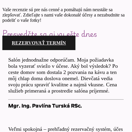
Vaše recenzie sú pre nás cenné a pomáhajú nám neustále sa
zlepšovať. Zdieľajte s nami vaše dokonalé účesy a nezabudnite sa
podeliť o vaše fotky!
Presvedčte sa aj vy ešte dnes
REZERVOVAŤ TERMÍN
Salón jednodnažne odporúčam. Moja požiadavka
bola vyzerať sviežo v účese. Aký bol výsledok? Po
ceste domov som dostala 2 pozvania na kávu a ten
môj chlap doma doslova onemel. Dievčatá vedia
svoju prácu spraviť kvalitne a najmä vkusne. Cena
služieb primeraná a prostredie salóna príjemné.
Mgr. Ing. Pavlína Turská RSc.
Veľmi spokojná – prehľadný rezervačný systém, účes