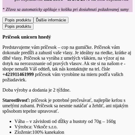
* Zľava sa automaticky aplikuje v košíku pri dosiahnuti požadovanej sumy
Popis produktu
Ďalšie informácie
Popis produktu
Príčesok unicorn hnedý
Predstavujeme vám príčesok – cop na gumičke. Príčesok vám
dokonale predĺži a zahustí vaše vlasy. Je ideálny na riedke, krátke aj
dlhé vlasy. Príčesok sa vyrába z umelých vlákien, na výzor aj na
dotyk na nerozoznanie od pravých vlasov. Ak ste si na našom e -
shope nenašli Váš odtieň, tak nás kontaktujte na tel. čísle
+421911461999
príčesok vám vyrobíme na mieru podľa vašich
požiadaviek.
Doba výroby a dodania je 2 týždne.
Starostlivosť:
príčesok je potrebné prečesávať, najlepšie kefou s
umelými zubami. Príčesok sa nesmie natáčať a žehliť, ani nijakým
spôsobom tepelne upravovať.
Váha – v závislosti od dĺžky a hustoty od 70g – 160g
Výrobca: Vrkoče s.r.o.
Zloženie:100% kanekalon