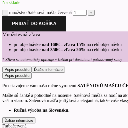
Na sklade
množstvo Saténová mašľa červená
PRIDAŤ DO KOŠÍKA
Množstevná zľava
pri objednávke
nad 160€ – zľava 15%
na celú objednávku
pri objednávke
nad 350€ – zľava 20%
na celú objednávku
* Zľava sa automaticky aplikuje v košíku pri dosiahnuti požadovanej sumy
Popis produktu
Ďalšie informácie
Popis produktu
Predstavujeme vám našu ručne vyrobenú
SATÉNOVÚ MAŠĽU
Č
Mašle sú ľahké a pohodlné na nosenie. Saténová mašľa sa hodí na akúk
vašim vlasom. Saténová mašľa je štýlová a elegantná, takže vaše vlasy
Ručná výroba na Slovensku.
Ďalšie informácie
Farba
červená