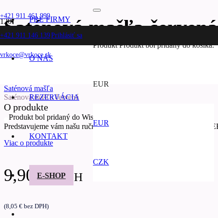
+421 911 461 999
PRE FIRMY
Saténová mašľa červená
+421 911 146 139
Prihlásiť sa
Produkt
Produkt
bol pridaný do košíka.
vrkoce@vrkoce.sk
O NÁS
Domov
Potreby a ozdoby na zapletanie
EUR
Saténová mašľa
Saténová mašľa červená
REZERVÁCIA
O produkte
Produkt bol pridaný do Wishlistu.
EUR
Predstavujeme vám našu ručne vyrobenú SATÉNOVÚ MAŠĽU ČERVEN
KONTAKT
Viac o produkte
CZK
9,90
€
s DPH
E-SHOP
(
8,05
€
bez DPH)