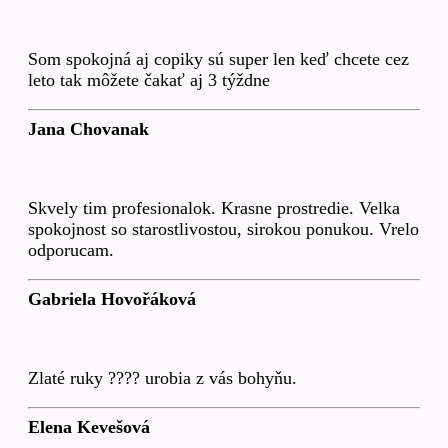
Som spokojná aj copiky sú super len keď chcete cez
leto tak môžete čakať aj 3 týždne
Jana Chovanak
Skvely tim profesionalok. Krasne prostredie. Velka
spokojnost so starostlivostou, sirokou ponukou. Vrelo
odporucam.
Gabriela Hovořáková
Zlaté ruky ???? urobia z vás bohyňu.
Elena Kevešová