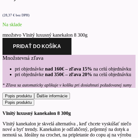
(
28,37
€
bez DPH)
Na sklade
množstvo Vlnitý luxusný kanekalon 8 300g
PRIDAŤ DO KOŠÍKA
Množstevná zľava
pri objednávke
nad 160€ – zľava 15%
na celú objednávku
pri objednávke
nad 350€ – zľava 20%
na celú objednávku
* Zľava sa automaticky aplikuje v košíku pri dosiahnuti požadovanej sumy
Popis produktu
Ďalšie informácie
Popis produktu
Vlnitý luxusný kanekalon 8 300g
Vlnitý kanekalon je skvelá alternatíva , keď chcete vyskúšať niečo
nové a byť trendy. Kanekalon je odľahčený, príjemný na dotyk a
nemotá sa. Ideálny na crochet, na pripletanie do copu aj na výrobu