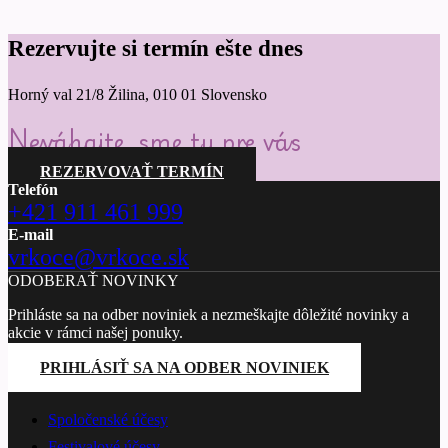
Rezervujte si termín ešte dnes
Horný val 21/8 Žilina, 010 01 Slovensko
Neváhajte, sme tu pre vás
REZERVOVAŤ TERMÍN
Telefón
+421 911 461 999
E-mail
vrkoce@vrkoce.sk
ODOBERAŤ NOVINKY
Prihláste sa na odber noviniek a nezmeškajte dôležité novinky a
akcie v rámci našej ponuky.
PRIHLÁSIŤ SA NA ODBER NOVINIEK
PONÚKANÉ SLUŽBY
Spoločenské účesy
Festivalové účesy