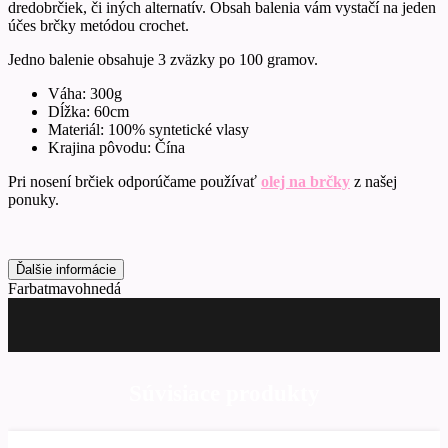
dredobrčiek, či iných alternatív. Obsah balenia vám vystačí na jeden
účes brčky metódou crochet.
Jedno balenie obsahuje 3 zväzky po 100 gramov.
Váha: 300g
Dĺžka: 60cm
Materiál: 100% syntetické vlasy
Krajina pôvodu: Čína
Pri nosení brčiek odporúčame používať
olej na brčky
z našej
ponuky.
Ďalšie informácie
Farba
tmavohnedá
Súvisiace produkty