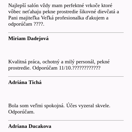
Najlepší salón vždy mam perfektné vrkoče ktoré
vôbec neťahaju pekne prostredie šikovné dievčatá a
Pani majiteľka Veľká profesionalka ďakujem a
odporúčam ????.
Miriam Dadejová
Kvalitná práca, ochotný a milý personál, pekné
prostredie. Odporúčam 11/10.????????????
Adriána Tichá
Bola som veľmi spokojná. Účes vyzeral skvele.
Odporúčam.
Adriana Ducakova