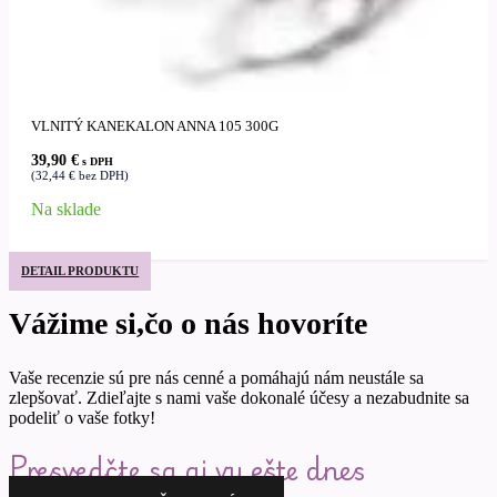
VLNITÝ KANEKALON ANNA 105 300G
39,90
€
s DPH
(
32,44
€
bez DPH)
Na sklade
DETAIL PRODUKTU
Vážime si,čo o nás hovoríte
Vaše recenzie sú pre nás cenné a pomáhajú nám neustále sa
zlepšovať. Zdieľajte s nami vaše dokonalé účesy a nezabudnite sa
podeliť o vaše fotky!
Presvedčte sa aj vy ešte dnes