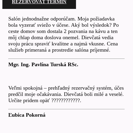
REZERVOVAŤ TERMÍN
Salón jednodnažne odporúčam. Moja požiadavka
bola vyzerať sviežo v účese. Aký bol výsledok? Po
ceste domov som dostala 2 pozvania na kávu a ten
môj chlap doma doslova onemel. Dievčatá vedia
svoju prácu spraviť kvalitne a najmä vkusne. Cena
služieb primeraná a prostredie salóna príjemné.
Mgr. Ing. Pavlína Turská RSc.
Veľmi spokojná – prehľadný rezervačný systém, účes
predčil moje očakávania. Dievčatá boli milé a veselé.
Určite pridem opäť ????????????.
Ľubica Pokorná