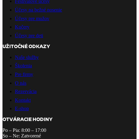
Festivalové účesy
Účesy na bežné nosenie
Účesy pre mužov
Kučery
Účesy pre deti
UŽITOČNÉ ODKAZY
Naše služby
Školenia
Pre firmy
O nás
Rezervácia
Kontakt
E-shop
OTVÁRACIE HODINY
Po – Pia: 8:00 – 17:00
So – Ne: Zatvorené