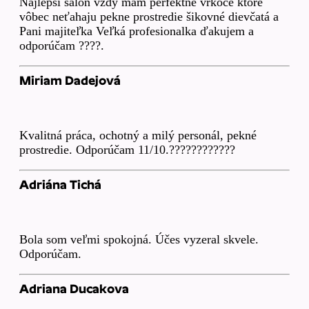
Najlepší salón vždy mam perfektné vrkoče ktoré
vôbec neťahaju pekne prostredie šikovné dievčatá a
Pani majiteľka Veľká profesionalka ďakujem a
odporúčam ????.
Miriam Dadejová
Kvalitná práca, ochotný a milý personál, pekné
prostredie. Odporúčam 11/10.????????????
Adriána Tichá
Bola som veľmi spokojná. Účes vyzeral skvele.
Odporúčam.
Adriana Ducakova