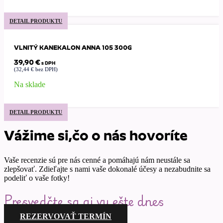
DETAIL PRODUKTU
VLNITÝ KANEKALON ANNA 105 300G
39,90
€
s DPH
(
32,44
€
bez DPH)
Na sklade
DETAIL PRODUKTU
Vážime si,čo o nás hovoríte
Vaše recenzie sú pre nás cenné a pomáhajú nám neustále sa
zlepšovať. Zdieľajte s nami vaše dokonalé účesy a nezabudnite sa
podeliť o vaše fotky!
Presvedčte sa aj vy ešte dnes
REZERVOVAŤ TERMÍN