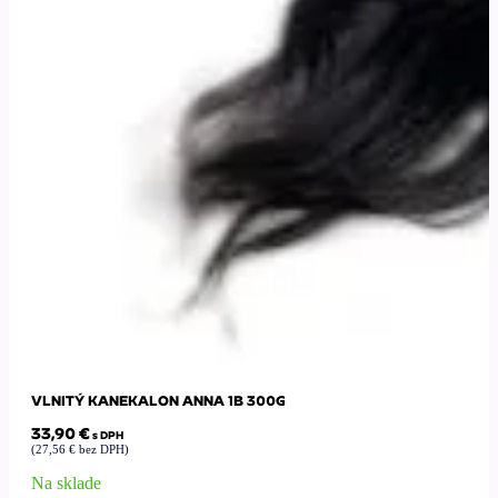
VLNITÝ KANEKALON ANNA 1B 300G
33,90
€
s DPH
(
27,56
€
bez DPH)
Na sklade