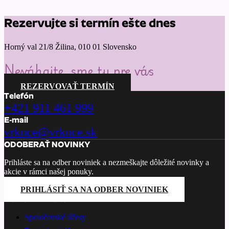
Rezervujte si termín ešte dnes
Horný val 21/8 Žilina, 010 01 Slovensko
Neváhajte, sme tu pre vás
REZERVOVAŤ TERMÍN
Telefón
+421 911 461 999
E-mail
vrkoce@vrkoce.sk
ODOBERAŤ NOVINKY
Prihláste sa na odber noviniek a nezmeškajte dôležité novinky a
akcie v rámci našej ponuky.
PRIHLÁSIŤ SA NA ODBER NOVINIEK
PONÚKANÉ SLUŽBY
Spoločenské účesy