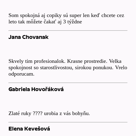
Som spokojná aj copiky sú super len keď chcete cez
leto tak môžete čakať aj 3 týždne
Jana Chovanak
Skvely tim profesionalok. Krasne prostredie. Velka
spokojnost so starostlivostou, sirokou ponukou. Vrelo
odporucam.
Gabriela Hovořáková
Zlaté ruky ???? urobia z vás bohyňu.
Elena Kevešová