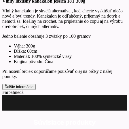
Vlnitý luxusný kanekalon jessica 18T 300g
Vlnitý kanekalon je skvelá alternatíva , keď chcete vyskúšať niečo
nové a byť trendy. Kanekalon je odľahčený, príjemný na dotyk a
nemotá sa. Ideálny na crochet, na pripletanie do copu aj na výrobu
dredobrčiek, či iných alternatív.
Jedno balenie obsahuje 3 zväzky po 100 gramov.
Váha: 300g
Dĺžka: 60cm
Materiál: 100% syntetické vlasy
Krajina pôvodu: Čína
Pri nosení brčiek odporúčame používať olej na brčky z našej
ponuky.
Ďalšie informácie
Farba
hnedá
Súvisiace produkty