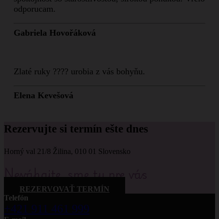
odporucam.
Gabriela Hovořáková
Zlaté ruky ???? urobia z vás bohyňu.
Elena Kevešová
Rezervujte si termín ešte dnes
Horný val 21/8 Žilina, 010 01 Slovensko
Neváhajte, sme tu pre vás
REZERVOVAŤ TERMÍN
Telefón
+421 911 461 999