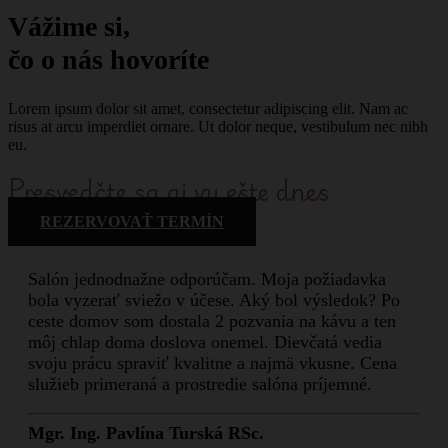
Vážime si,
čo o nás hovoríte
Lorem ipsum dolor sit amet, consectetur adipiscing elit. Nam ac
risus at arcu imperdiet ornare. Ut dolor neque, vestibulum nec nibh
eu.
Presvedčte sa aj vy ešte dnes
REZERVOVAŤ TERMÍN
Salón jednodnažne odporúčam. Moja požiadavka
bola vyzerať sviežo v účese. Aký bol výsledok? Po
ceste domov som dostala 2 pozvania na kávu a ten
môj chlap doma doslova onemel. Dievčatá vedia
svoju prácu spraviť kvalitne a najmä vkusne. Cena
služieb primeraná a prostredie salóna príjemné.
Mgr. Ing. Pavlína Turská RSc.