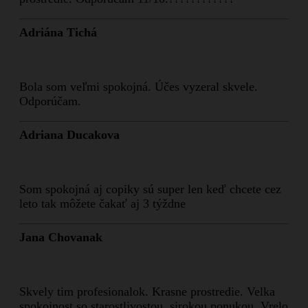
Adriána Tichá
Bola som veľmi spokojná. Účes vyzeral skvele.
Odporúčam.
Adriana Ducakova
Som spokojná aj copiky sú super len keď chcete cez
leto tak môžete čakať aj 3 týždne
Jana Chovanak
Skvely tim profesionalok. Krasne prostredie. Velka
spokojnost so starostlivostou, sirokou ponukou. Vrelo