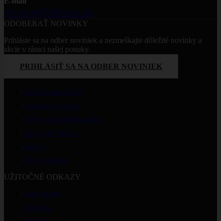
E-mail
vrkoce@vrkoce.sk
ODOBERAŤ NOVINKY
Prihláste sa na odber noviniek a nezmeškajte dôležité novinky a
akcie v rámci našej ponuky.
PRIHLÁSIŤ SA NA ODBER NOVINIEK
PONÚKANÉ SLUŽBY
Spoločenské účesy
Festivalové účesy
Účesy na bežné nosenie
Účesy pre mužov
Kučery
Účesy pre deti
UŽITOČNÉ ODKAZY
Naše služby
Školenia
Pre firmy