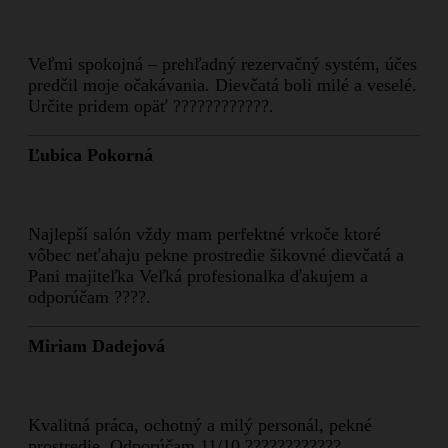
Veľmi spokojná – prehľadný rezervačný systém, účes
predčil moje očakávania. Dievčatá boli milé a veselé.
Určite pridem opäť ????????????.
Ľubica Pokorná
Najlepší salón vždy mam perfektné vrkoče ktoré
vôbec neťahaju pekne prostredie šikovné dievčatá a
Pani majiteľka Veľká profesionalka ďakujem a
odporúčam ????.
Miriam Dadejová
Kvalitná práca, ochotný a milý personál, pekné
prostredie. Odporúčam 11/10.????????????