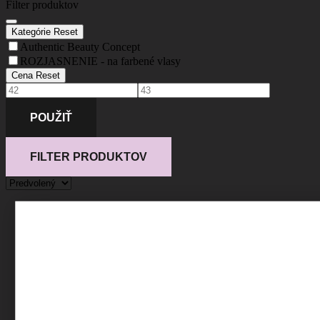
Filter produktov
Kategórie
Reset
Authentic Beauty Concept
ROZJASNENIE - na farbené vlasy
Cena
Reset
POUŽIŤ
FILTER PRODUKTOV