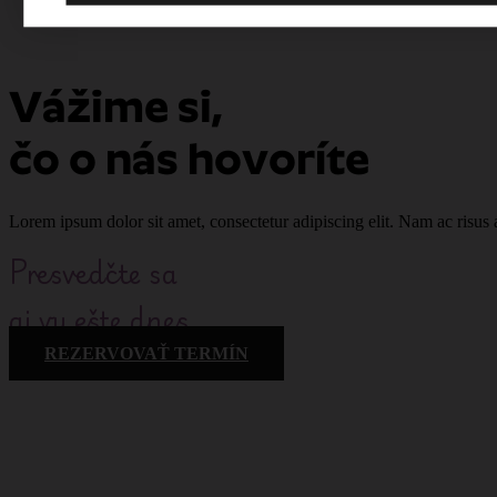
Vážime si,
čo o nás hovoríte
Lorem ipsum dolor sit amet, consectetur adipiscing elit. Nam ac risus 
Presvedčte sa
aj vy ešte dnes
REZERVOVAŤ TERMÍN