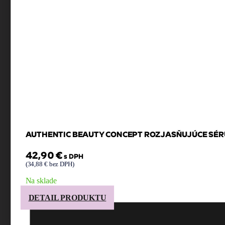
AUTHENTIC BEAUTY CONCEPT ROZJASŇUJÚCE SÉR
42,90
€
s DPH
(
34,88
€
bez DPH)
Na sklade
DETAIL PRODUKTU