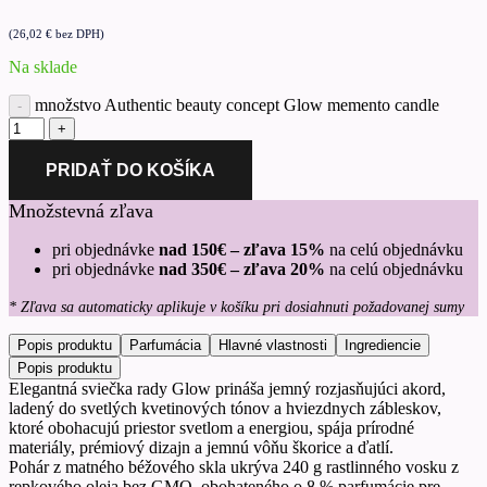
(
26,02
€
bez DPH)
Na sklade
množstvo Authentic beauty concept Glow memento candle
PRIDAŤ DO KOŠÍKA
Množstevná zľava
pri objednávke
nad 150€ – zľava 15%
na celú objednávku
pri objednávke
nad 350€ – zľava 20%
na celú objednávku
* Zľava sa automaticky aplikuje v košíku pri dosiahnuti požadovanej sumy
Popis produktu
Parfumácia
Hlavné vlastnosti
Ingrediencie
Popis produktu
Elegantná sviečka rady Glow prináša jemný rozjasňujúci akord,
ladený do svetlých kvetinových tónov a hviezdnych zábleskov,
ktoré obohacujú priestor svetlom a energiou, spája prírodné
materiály, prémiový dizajn a jemnú vôňu škorice a ďatlí.
Pohár z matného béžového skla ukrýva 240 g rastlinného vosku z
repkového oleja bez GMO, obohateného o 8 % parfumácie pre