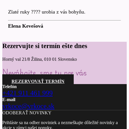
Zlaté ruky ???? urobia z vás bohyňu.
Elena Kevešová
Rezervujte si termín ešte dnes
Horný val 21/8 Žilina, 010 01 Slovensko
Neváhajte, sme tu pre vás
REZERVOVAŤ TERMÍN
Telefón
+421 911 461 999
E-mail
vrkoce@vrkoce.sk
ODOBERAŤ NOVINKY
Prihláste sa na odber noviniek a nezmeškajte dôležité novinky a
akcie v rámci našej ponuky.