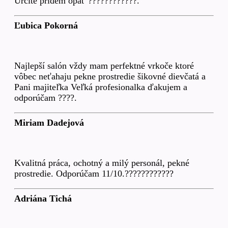
Určite pridem opäť ????????????.
Ľubica Pokorná
Najlepší salón vždy mam perfektné vrkoče ktoré
vôbec neťahaju pekne prostredie šikovné dievčatá a
Pani majiteľka Veľká profesionalka ďakujem a
odporúčam ????.
Miriam Dadejová
Kvalitná práca, ochotný a milý personál, pekné
prostredie. Odporúčam 11/10.????????????
Adriána Tichá