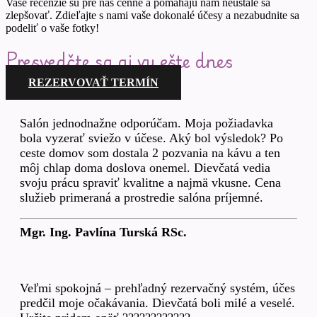
Vaše recenzie sú pre nás cenné a pomáhajú nám neustále sa
zlepšovať. Zdieľajte s nami vaše dokonalé účesy a nezabudnite sa
podeliť o vaše fotky!
Presvedčte sa aj vy ešte dnes
REZERVOVAŤ TERMÍN
Salón jednodnažne odporúčam. Moja požiadavka
bola vyzerať sviežo v účese. Aký bol výsledok? Po
ceste domov som dostala 2 pozvania na kávu a ten
môj chlap doma doslova onemel. Dievčatá vedia
svoju prácu spraviť kvalitne a najmä vkusne. Cena
služieb primeraná a prostredie salóna príjemné.
Mgr. Ing. Pavlína Turská RSc.
Veľmi spokojná – prehľadný rezervačný systém, účes
predčil moje očakávania. Dievčatá boli milé a veselé.