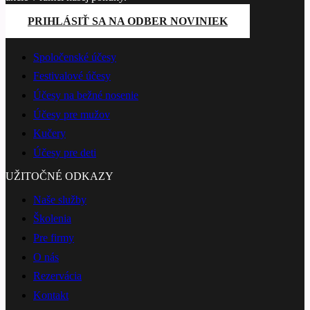
PRIHLÁSIŤ SA NA ODBER NOVINIEK
PONÚKANÉ SLUŽBY
Spoločenské účesy
Festivalové účesy
Účesy na bežné nosenie
Účesy pre mužov
Kučery
Účesy pre deti
UŽITOČNÉ ODKAZY
Naše služby
Školenia
Pre firmy
O nás
Rezervácia
Kontakt