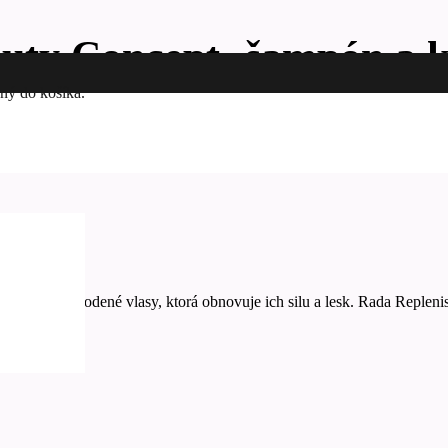
auty Concept -šampón a k
ný do košíka.
ová dóza
vosť pre poškodené vlasy, ktorá obnovuje ich silu a lesk. Rada Replen