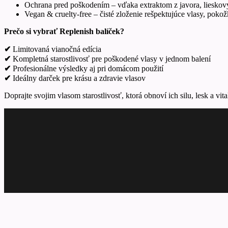
Ochrana pred poškodením – vďaka extraktom z javora, lieskov
Vegan & cruelty-free – čisté zloženie rešpektujúce vlasy, pokož
Prečo si vybrať Replenish balíček?
✔
Limitovaná vianočná edícia
✔
Kompletná starostlivosť pre poškodené vlasy v jednom balení
✔
Profesionálne výsledky aj pri domácom použití
✔
Ideálny darček pre krásu a zdravie vlasov
Doprajte svojim vlasom starostlivosť, ktorá obnoví ich silu, lesk a vi