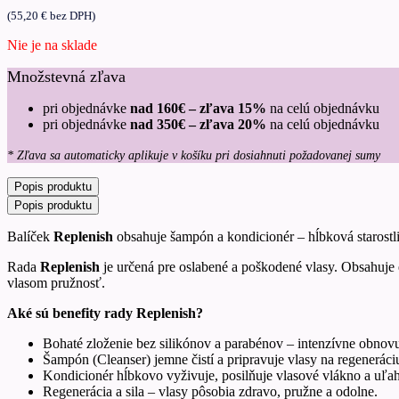
(
55,20
€
bez DPH)
Nie je na sklade
Množstevná zľava
pri objednávke
nad 160€ – zľava 15%
na celú objednávku
pri objednávke
nad 350€ – zľava 20%
na celú objednávku
* Zľava sa automaticky aplikuje v košíku pri dosiahnuti požadovanej sumy
Popis produktu
Popis produktu
Balíček
Replenish
obsahuje šampón a kondicionér – hĺbková starostliv
Rada
Replenish
je určená pre oslabené a poškodené vlasy. Obsahuje 
vlasom pružnosť.
Aké sú benefity rady Replenish?
Bohaté zloženie bez silikónov a parabénov – intenzívne obnovuj
Šampón (Cleanser) jemne čistí a pripravuje vlasy na regeneráci
Kondicionér hĺbkovo vyživuje, posilňuje vlasové vlákno a uľa
Regenerácia a sila – vlasy pôsobia zdravo, pružne a odolne.