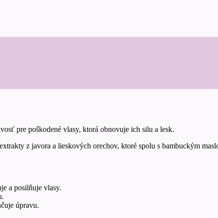
osť pre poškodené vlasy, ktorá obnovuje ich silu a lesk.
extrakty z javora a lieskových orechov, ktoré spolu s bambuckým masl
e a posilňuje vlasy.
u.
hčuje úpravu.