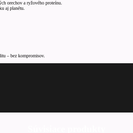
ých orechov a ryžového proteínu.
ku aj planétu.
talitu – bez kompromisov.
Súvisiace produkty