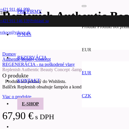
+421 911 461 999
PRE FIRMY
Replenish Authentic Be
+421 911 146 139
Prihlásiť sa
dóza
Produkt
Produkt
bol prida
vrkoce@vrkoce.sk
O NÁS
EUR
Domov
REZERVÁCIA
Authentic Beauty Concept
REGENERÁCIA - na poškodené vlasy
Replenish Authentic Beauty Concept -šampón a kondicionér – plech
EUR
O produkte
KONTAKT
Produkt bol pridaný do Wishlistu.
Balíček Replenish obsahuje šampón a kondicionér – hĺbková starostli
CZK
Viac o produkte
E-SHOP
67,90
€
s DPH