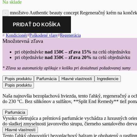
Na sklade
množstvo Authentic beauty concept Regeneračný krém na konček
PRIDAŤ DO KOŠÍKA
#
Kondicionér
#
Poškodené vlasy
#
Regenerácia
Množstevná zľava
pri objednávke
nad 150€ – zľava 15%
na celú objednávku
pri objednávke
nad 350€ – zľava 20%
na celú objednávku
* Zľava sa automaticky aplikuje v košíku pri dosiahnuti požadovanej sumy
Popis produktu
Parfumácia
Hlavné vlastnosti
Ingrediencie
Popis produktu
Naša najnovšia bezoplachová hviezda, tento ľahký, regeneračný a och
do 230 °C. Bez silikónov a sulfátov, **Split End Remedy** tiež pom
Parfumácia
Vysoko ošetrujúca a prémiová parfumácie vychádza z luxusných orien
do sladkej zmyselnosti javorového sirupu, čierneho santalového drev
Hlavné vlastnosti
Tento ľahký obnovujúci bezoplachový balzam je obohatený o rastlinn