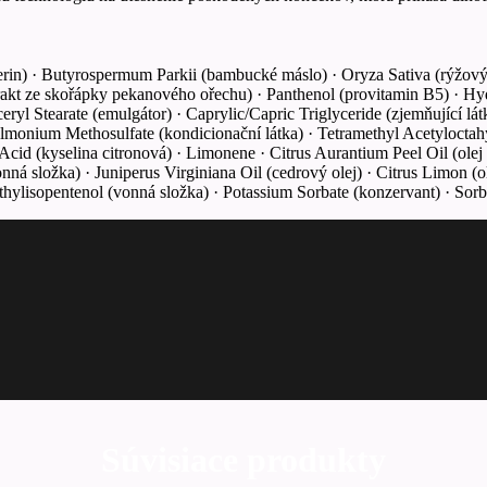
cerin) · Butyrospermum Parkii (bambucké máslo) · Oryza Sativa (rýžový
xtrakt ze skořápky pekanového ořechu) · Panthenol (provitamin B5) · 
l Stearate (emulgátor) · Caprylic/Capric Triglyceride (zjemňující látka
lmonium Methosulfate (kondicionační látka) · Tetramethyl Acetylocta
ic Acid (kyselina citronová) · Limonene · Citrus Aurantium Peel Oil (o
nná složka) · Juniperus Virginiana Oil (cedrový olej) · Citrus Limon (o
hylisopentenol (vonná složka) · Potassium Sorbate (konzervant) · Sorb
Súvisiace produkty