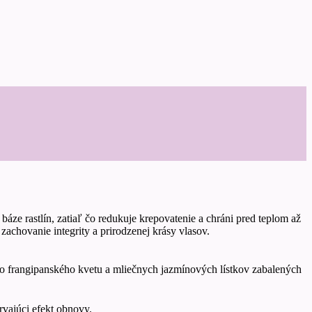
ze rastlín, zatiaľ čo redukuje krepovatenie a chráni pred teplom až
chovanie integrity a prirodzenej krásy vlasov.
ho frangipanského kvetu a mliečnych jazmínových lístkov zabalených
rvajúci efekt obnovy.