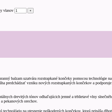
y vlasov
ranný balzam uzatvára rozstrapkané končeky pomocou technológie na bá
áha predchádzať vzniku nových rozstrapkaných končekov a podporuje za
tálnych drevitých tónov odhaľujúcich jemné a trblietavé vlny slnečné
a a pekanových orechov.
ú technológiu na utesnenie poškodených končekov, ktorá prináša dlhot