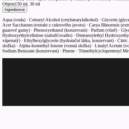
Objem
150 ml, 30 ml
Ingrediencie
Aqua (voda) · Cetearyl Alcohol (cetylstearylalkohol) · Glycerin (gly
Acer Saccharum (extrakt z cukrového javoru) · Carya Illinoensis (e
guarové gumy) · Phenoxyethanol (konzervant) · Parfum (vůně) · Glycery
Hydroxyethylcellulose (zahušťovadlo) · Distearoylethyl Hydroxyethy
vápenatý) · Ethylhexylglycerin (hydratační látka, konzervant) · Citr
složka) · Alpha-Isomethyl Ionone (vonná složka) · Linalyl Acetate (vo
Sodium Benzoate (konzervant) · Pinene · Trimethylcyclopentenyl Met