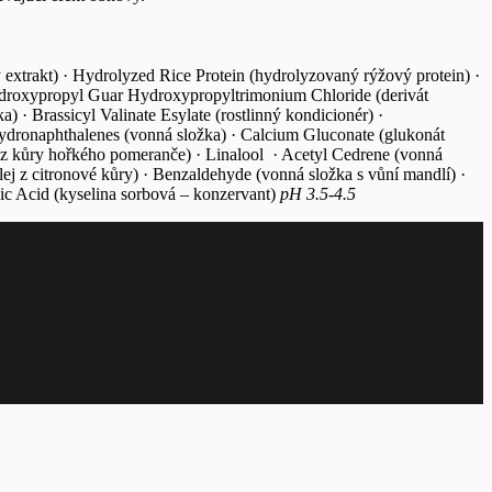
 extrakt) · Hydrolyzed Rice Protein (hydrolyzovaný rýžový protein) ·
Hydroxypropyl Guar Hydroxypropyltrimonium Chloride (derivát
) · Brassicyl Valinate Esylate (rostlinný kondicionér) ·
hydronaphthalenes (vonná složka) · Calcium Gluconate (glukonát
lej z kůry hořkého pomeranče) · Linalool · Acetyl Cedrene (vonná
lej z citronové kůry) · Benzaldehyde (vonná složka s vůní mandlí) ·
ic Acid (kyselina sorbová – konzervant)
pH 3.5-4.5