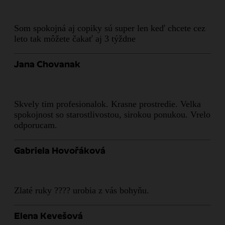
Som spokojná aj copiky sú super len keď chcete cez
leto tak môžete čakať aj 3 týždne
Jana Chovanak
Skvely tim profesionalok. Krasne prostredie. Velka
spokojnost so starostlivostou, sirokou ponukou. Vrelo
odporucam.
Gabriela Hovořáková
Zlaté ruky ???? urobia z vás bohyňu.
Elena Kevešová