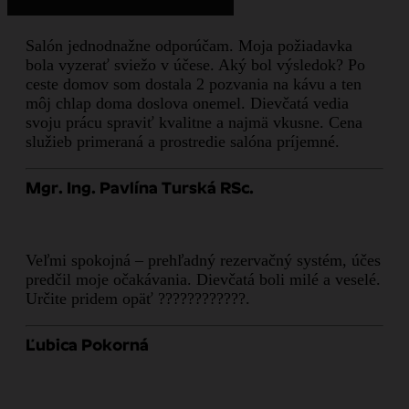
Salón jednodnažne odporúčam. Moja požiadavka
bola vyzerať sviežo v účese. Aký bol výsledok? Po
ceste domov som dostala 2 pozvania na kávu a ten
môj chlap doma doslova onemel. Dievčatá vedia
svoju prácu spraviť kvalitne a najmä vkusne. Cena
služieb primeraná a prostredie salóna príjemné.
Mgr. Ing. Pavlína Turská RSc.
Veľmi spokojná – prehľadný rezervačný systém, účes
predčil moje očakávania. Dievčatá boli milé a veselé.
Určite pridem opäť ????????????.
Ľubica Pokorná