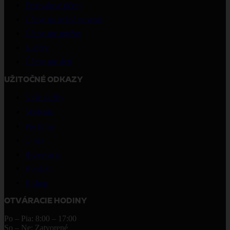
Festivalové účesy
Účesy na bežné nosenie
Účesy pre mužov
Kučery
Účesy pre deti
UŽITOČNÉ ODKAZY
Naše služby
Školenia
Pre firmy
O nás
Rezervácia
Kontakt
E-shop
OTVÁRACIE HODINY
Po – Pia: 8:00 – 17:00
So – Ne: Zatvorené