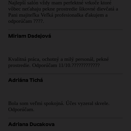
Najlepší salón vždy mam perfektné vrkoče ktoré
vôbec neťahaju pekne prostredie šikovné dievčatá a
Pani majiteľka Veľká profesionalka ďakujem a
odporúčam ????.
Miriam Dadejová
Kvalitná práca, ochotný a milý personál, pekné
prostredie. Odporúčam 11/10.????????????
Adriána Tichá
Bola som veľmi spokojná. Účes vyzeral skvele.
Odporúčam.
Adriana Ducakova