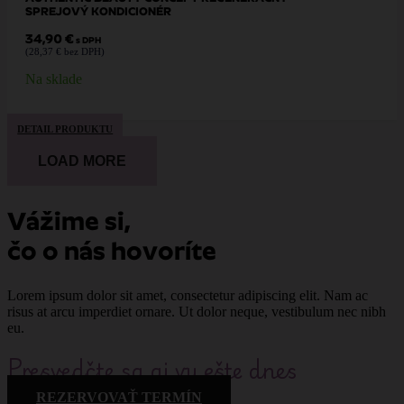
SPREJOVÝ KONDICIONÉR
34,90
€
s DPH
(
28,37
€
bez DPH)
Na sklade
DETAIL PRODUKTU
LOAD MORE
Vážime si,
čo o nás hovoríte
Lorem ipsum dolor sit amet, consectetur adipiscing elit. Nam ac
risus at arcu imperdiet ornare. Ut dolor neque, vestibulum nec nibh
eu.
Presvedčte sa aj vy ešte dnes
REZERVOVAŤ TERMÍN