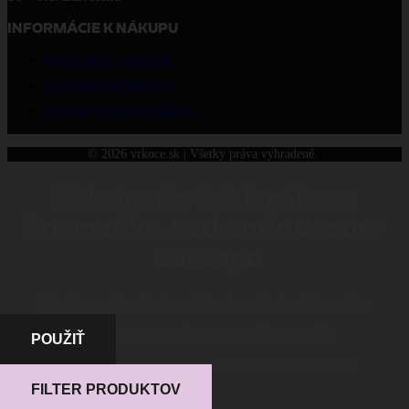
INFORMÁCIE K NÁKUPU
Reklamačný poriadok
Obchodné podmienky
Ochrany osobných údajov
© 2026 vrkoce.sk | Všetky práva vyhradené.
Získajte darček k nákupu
kozmetiky Authentic Beauty
Concept
Pri nákupe 2ks
získate
mini cestovné balenie šampónu
,
Pri nákupe 3ks
získate
vankúšiky pod oči
,
POUŽIŤ
Pri nákupe 5ks
získate
saténovú masku na spanie
FILTER PRODUKTOV
ZATVORIŤ