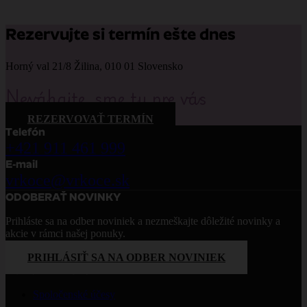
Rezervujte si termín ešte dnes
Horný val 21/8 Žilina, 010 01 Slovensko
Neváhajte, sme tu pre vás
REZERVOVAŤ TERMÍN
Telefón
+421 911 461 999
E-mail
vrkoce@vrkoce.sk
ODOBERAŤ NOVINKY
Prihláste sa na odber noviniek a nezmeškajte dôležité novinky a
akcie v rámci našej ponuky.
PRIHLÁSIŤ SA NA ODBER NOVINIEK
PONÚKANÉ SLUŽBY
Spoločenské účesy