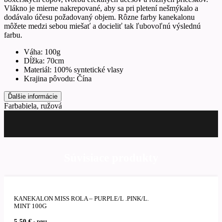
Vlákno je mierne nakrepované, aby sa pri pletení nešmýkalo a
dodávalo účesu požadovaný objem. Rôzne farby kanekalonu
môžete medzi sebou miešať a docieliť tak ľubovoľnú výslednú
farbu.
Váha: 100g
Dĺžka: 70cm
Materiál: 100% syntetické vlasy
Krajina pôvodu: Čína
Ďalšie informácie
Farba
biela, ružová
Súvisiace produkty
KANEKALON MISS ROLA – PURPLE/L .PINK/L.
MINT 100G
5,50
€