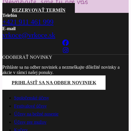
Neváhajte, sme tu pre vás
REZERVOVAŤ TERMÍN
Telefón
+421 911 461 999
E-mail
vrkoce@vrkoce.sk
ODOBERAŤ NOVINKY
Prihláste sa na odber noviniek a nezmeškajte dôležité novinky a
akcie v rámci našej ponuky.
PRIHLÁSIŤ SA NA ODBER NOVINIEK
PONÚKANÉ SLUŽBY
Spoločenské účesy
Festivalové účesy
Účesy na bežné nosenie
Účesy pre mužov
Kučery