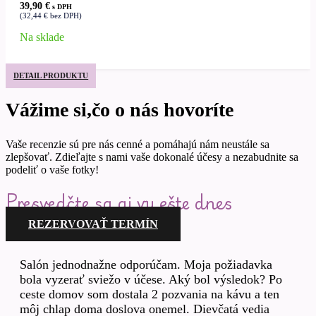
39,90
€
s DPH
(
32,44
€
bez DPH)
Na sklade
DETAIL PRODUKTU
Vážime si,čo o nás hovoríte
Vaše recenzie sú pre nás cenné a pomáhajú nám neustále sa
zlepšovať. Zdieľajte s nami vaše dokonalé účesy a nezabudnite sa
podeliť o vaše fotky!
Presvedčte sa aj vy ešte dnes
REZERVOVAŤ TERMÍN
Salón jednodnažne odporúčam. Moja požiadavka
bola vyzerať sviežo v účese. Aký bol výsledok? Po
ceste domov som dostala 2 pozvania na kávu a ten
môj chlap doma doslova onemel. Dievčatá vedia