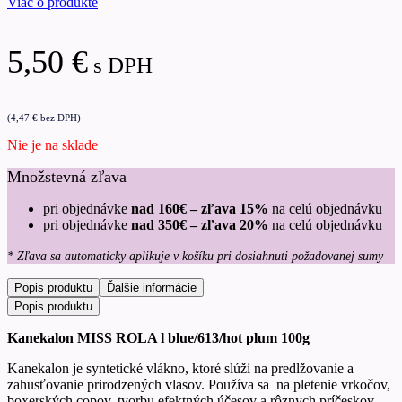
Viac o produkte
5,50
€
s DPH
(
4,47
€
bez DPH)
Nie je na sklade
Množstevná zľava
pri objednávke
nad 160€ – zľava 15%
na celú objednávku
pri objednávke
nad 350€ – zľava 20%
na celú objednávku
* Zľava sa automaticky aplikuje v košíku pri dosiahnuti požadovanej sumy
Popis produktu
Ďalšie informácie
Popis produktu
Kanekalon MISS ROLA l blue/613/hot plum 100g
Kanekalon je syntetické vlákno, ktoré slúži na predlžovanie a
zahusťovanie prirodzených vlasov. Používa sa na pletenie vrkočov,
boxerských copov, tvorbu efektných účesov a rôznych príčeskov.