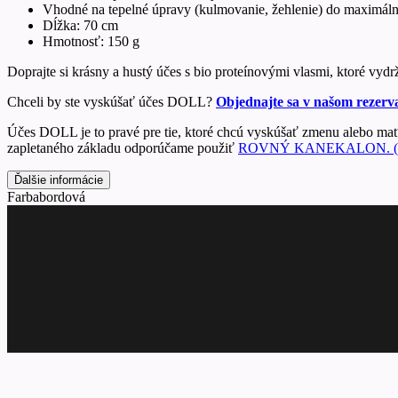
Vhodné na tepelné úpravy (kulmovanie, žehlenie) do maximáln
Dĺžka: 70 cm
Hmotnosť: 150 g
Doprajte si krásny a hustý účes s bio proteínovými vlasmi, ktoré vydr
Chceli by ste vyskúšať účes DOLL?
Objednajte sa v našom rezerv
Účes DOLL je to pravé pre tie, ktoré chcú vyskúšať zmenu alebo mať
zapletaného základu odporúčame použiť
ROVNÝ KANEKALON. (k
Ďalšie informácie
Farba
bordová