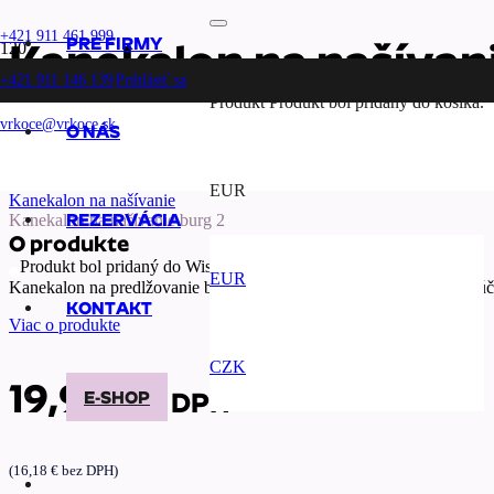
+421 911 461 999
PRE FIRMY
Kanekalon na našívani
+421 911 146 139
Prihlásiť sa
Produkt
Produkt
bol pridaný do košíka.
vrkoce@vrkoce.sk
O NÁS
Domov
Kanekalon
Rovný kanekalon
EUR
Kanekalon na našívanie
REZERVÁCIA
Kanekalon na našívanie burg 2
O produkte
Produkt bol pridaný do Wishlistu.
EUR
Kanekalon na predlžovanie burg 2 Na dosiahnutie plného vzhľadu úč
KONTAKT
Viac o produkte
CZK
19,90
€
E-SHOP
s DPH
(
16,18
€
bez DPH)