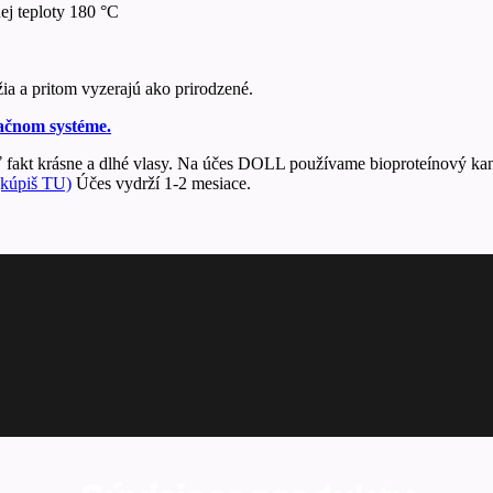
ej teploty 180 °C
žia a pritom vyzerajú ako prirodzené.
ačnom systéme.
 fakt krásne a dlhé vlasy. Na účes DOLL používame bioproteínový kan
úpiš TU)
Účes vydrží 1-2 mesiace.