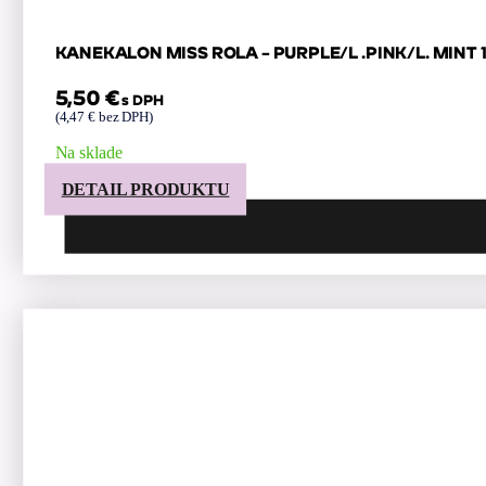
KANEKALON MISS ROLA – PURPLE/L .PINK/L. MINT 
5,50
€
s DPH
(
4,47
€
bez DPH)
Na sklade
DETAIL PRODUKTU