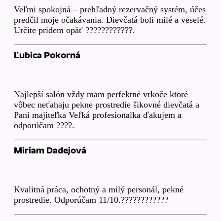
Veľmi spokojná – prehľadný rezervačný systém, účes
predčil moje očakávania. Dievčatá boli milé a veselé.
Určite pridem opäť ????????????.
Ľubica Pokorná
Najlepší salón vždy mam perfektné vrkoče ktoré
vôbec neťahaju pekne prostredie šikovné dievčatá a
Pani majiteľka Veľká profesionalka ďakujem a
odporúčam ????.
Miriam Dadejová
Kvalitná práca, ochotný a milý personál, pekné
prostredie. Odporúčam 11/10.????????????