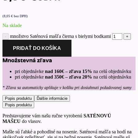
(
8,05
€
bez DPH)
Na sklade
množstvo Saténová mašľa čierna s bielymi bodkami
PRIDAŤ DO KOŠÍKA
Množstevná zľava
pri objednávke
nad 160€ – zľava 15%
na celú objednávku
pri objednávke
nad 350€ – zľava 20%
na celú objednávku
* Zľava sa automaticky aplikuje v košíku pri dosiahnuti požadovanej sumy
Popis produktu
Ďalšie informácie
Popis produktu
Predstavujeme vám našu ručne vyrobenú
SATÉNOVÚ
MAŠĽU
do vlasov.
Mašle sú ľahké a pohodlné na nosenie. Saténová mašľa sa hodí na
akúkoľvek príležitosť, ale aj na bežné nosenie. Saténové mašle sú