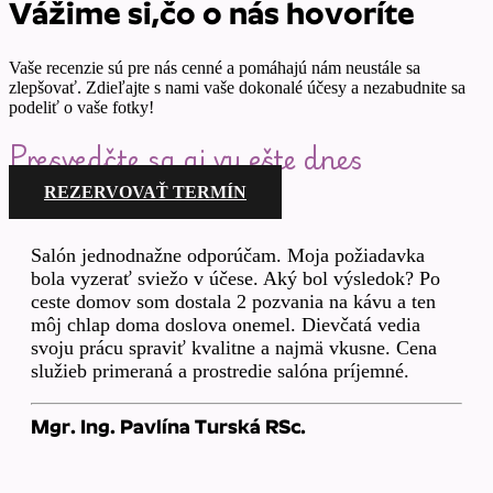
Vážime si,čo o nás hovoríte
Vaše recenzie sú pre nás cenné a pomáhajú nám neustále sa
zlepšovať. Zdieľajte s nami vaše dokonalé účesy a nezabudnite sa
podeliť o vaše fotky!
Presvedčte sa aj vy ešte dnes
REZERVOVAŤ TERMÍN
Salón jednodnažne odporúčam. Moja požiadavka
bola vyzerať sviežo v účese. Aký bol výsledok? Po
ceste domov som dostala 2 pozvania na kávu a ten
môj chlap doma doslova onemel. Dievčatá vedia
svoju prácu spraviť kvalitne a najmä vkusne. Cena
služieb primeraná a prostredie salóna príjemné.
Mgr. Ing. Pavlína Turská RSc.