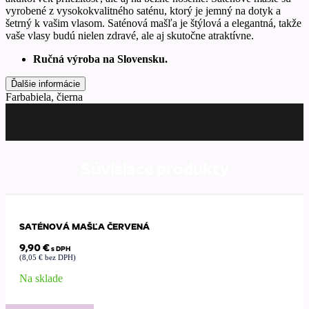
vyrobené z vysokokvalitného saténu, ktorý je jemný na dotyk a
šetrný k vašim vlasom. Saténová mašľa je štýlová a elegantná, takže
vaše vlasy budú nielen zdravé, ale aj skutočne atraktívne.
Ručná výroba na Slovensku.
Ďalšie informácie
Farba
biela, čierna
Súvisiace produkty
SATÉNOVÁ MAŠĽA ČERVENÁ
9,90
€
s DPH
(
8,05
€
bez DPH)
Na sklade