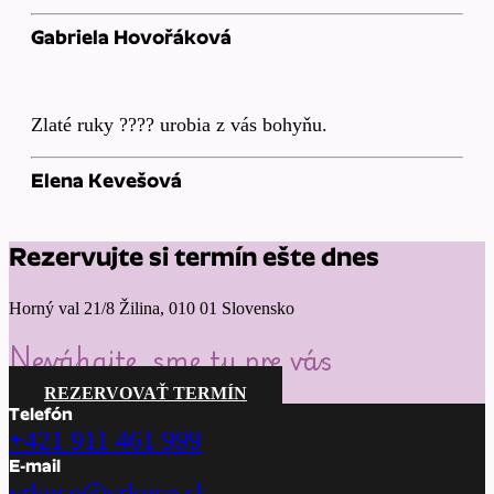
Gabriela Hovořáková
Zlaté ruky ???? urobia z vás bohyňu.
Elena Kevešová
Rezervujte si termín ešte dnes
Horný val 21/8 Žilina, 010 01 Slovensko
Neváhajte, sme tu pre vás
REZERVOVAŤ TERMÍN
Telefón
+421 911 461 999
E-mail
vrkoce@vrkoce.sk