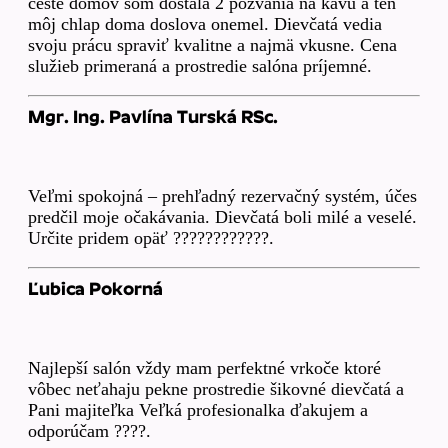
ceste domov som dostala 2 pozvania na kávu a ten
môj chlap doma doslova onemel. Dievčatá vedia
svoju prácu spraviť kvalitne a najmä vkusne. Cena
služieb primeraná a prostredie salóna príjemné.
Mgr. Ing. Pavlína Turská RSc.
Veľmi spokojná – prehľadný rezervačný systém, účes
predčil moje očakávania. Dievčatá boli milé a veselé.
Určite pridem opäť ????????????.
Ľubica Pokorná
Najlepší salón vždy mam perfektné vrkoče ktoré
vôbec neťahaju pekne prostredie šikovné dievčatá a
Pani majiteľka Veľká profesionalka ďakujem a
odporúčam ????.