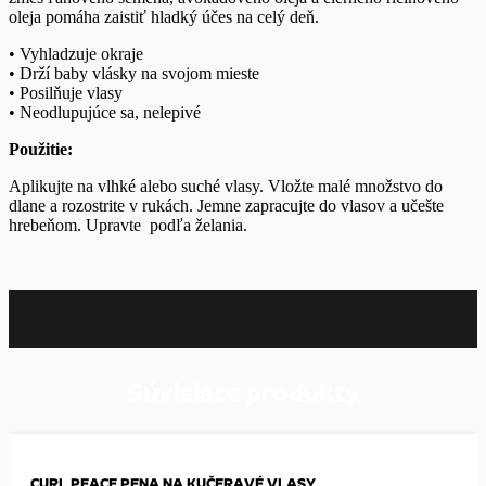
oleja pomáha zaistiť hladký účes na celý deň.
• Vyhladzuje okraje
• Drží baby vlásky na svojom mieste
• Posilňuje vlasy
• Neodlupujúce sa, nelepivé
Použitie:
Aplikujte na vlhké alebo suché vlasy. Vložte malé množstvo do
dlane a rozostrite v rukách. Jemne zapracujte do vlasov a učešte
hrebeňom. Upravte podľa želania.
Súvisiace produkty
CURL PEACE PENA NA KUČERAVÉ VLASY