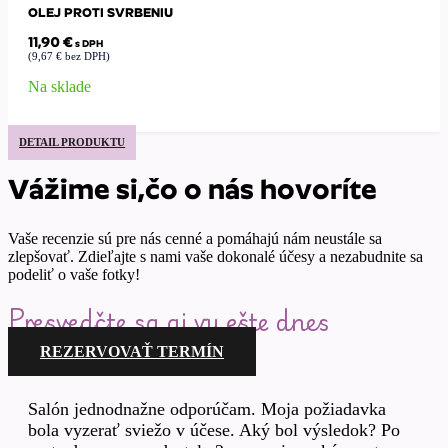
OLEJ PROTI SVRBENIU
11,90
€
s DPH
(
9,67
€
bez DPH)
Na sklade
DETAIL PRODUKTU
Vážime si,čo o nás hovoríte
Vaše recenzie sú pre nás cenné a pomáhajú nám neustále sa
zlepšovať. Zdieľajte s nami vaše dokonalé účesy a nezabudnite sa
podeliť o vaše fotky!
Presvedčte sa aj vy ešte dnes
REZERVOVAŤ TERMÍN
Salón jednodnažne odporúčam. Moja požiadavka
bola vyzerať sviežo v účese. Aký bol výsledok? Po