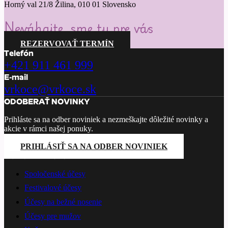
Horný val 21/8 Žilina, 010 01 Slovensko
Neváhajte, sme tu pre vás
REZERVOVAŤ TERMÍN
Telefón
+421 911 461 999
E-mail
vrkoce@vrkoce.sk
ODOBERAŤ NOVINKY
Prihláste sa na odber noviniek a nezmeškajte dôležité novinky a
akcie v rámci našej ponuky.
PRIHLÁSIŤ SA NA ODBER NOVINIEK
PONÚKANÉ SLUŽBY
Spoločenské účesy
Festivalové účesy
Účesy na bežné nosenie
Účesy pre mužov