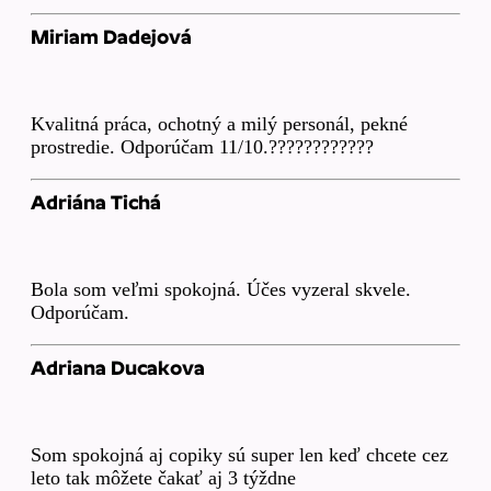
Miriam Dadejová
Kvalitná práca, ochotný a milý personál, pekné
prostredie. Odporúčam 11/10.????????????
Adriána Tichá
Bola som veľmi spokojná. Účes vyzeral skvele.
Odporúčam.
Adriana Ducakova
Som spokojná aj copiky sú super len keď chcete cez
leto tak môžete čakať aj 3 týždne