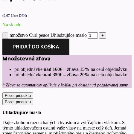
(
9,67
€
bez DPH)
Na sklade
množstvo Curl peace Uhladzujúce maslo
PRIDAŤ DO KOŠÍKA
Množstevná zľava
pri objednávke
nad 160€ – zľava 15%
na celú objednávku
pri objednávke
nad 350€ – zľava 20%
na celú objednávku
* Zľava sa automaticky aplikuje v košíku pri dosiahnuti požadovanej sumy
Popis produktu
Popis produktu
Uhladzujúce maslo
Dajte zbohom rozcuchaných chvostom a vytŕčajúcim vláskom. S
týmto uhladzovačom ostanú vaše vlasy na mieste celý deň. Jemná
zmes ľanového semena, avokádového oleja a čierneho ricínového